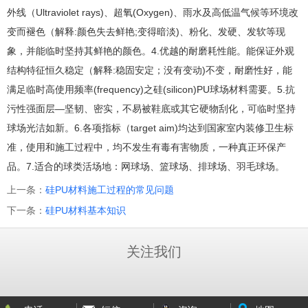
外线（Ultraviolet rays)、超氧(Oxygen)、雨水及高低温气候等环境改
变而褪色（解释:颜色失去鲜艳;变得暗淡)、粉化、发硬、发软等现
象，并能临时坚持其鲜艳的颜色。4.优越的耐磨耗性能。能保证外观
结构特征恒久稳定（解释:稳固安定；没有变动)不变，耐磨性好，能
满足临时高使用频率(frequency)之硅(silicon)PU球场材料需要。5.抗
污性强面层—坚韧、密实，不易被鞋底或其它硬物刮化，可临时坚持
球场光洁如新。6.各项指标（target aim)均达到国家室内装修卫生标
准，使用和施工过程中，均不发生有毒有害物质，一种真正环保产
品。7.适合的球类活场地：网球场、篮球场、排球场、羽毛球场。
上一条：
硅PU材料施工过程的常见问题
下一条：
硅PU材料基本知识
关注我们