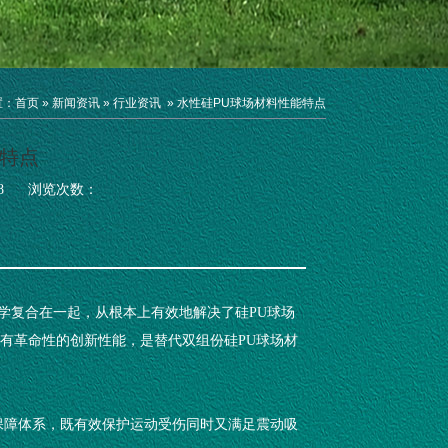
置：
首页
»
新闻资讯
»
行业资讯
»
水性硅PU球场材料性能特点
能特点
8
浏览次数：
料科学复合在一起，从根本上有效地解决了硅PU球场
，具有革命性的创新性能，是替代双组份硅PU球场材
全保障体系，既有效保护运动受伤同时又满足震动吸