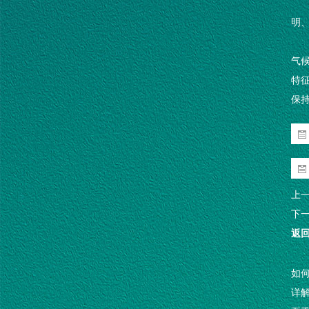
明
气
特征
保
上
下
返
如何
详