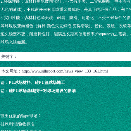
2.环保性能：该材料用水做固化剂，不含有苯类、二异氰酸酯、甲荃等有
、无色的液体)，不残留任何有毒或重金属成份，是真正的环保产品，完全
3.实用性能：该材料色泽美观、耐磨、防滑、耐老化，不受气候条件的影响。
候等环境改变而褪色（解释:颜色失去鲜艳;变得暗淡)、粉化、发硬、发软
恒久稳定不变，耐磨耗性好，能满足长期高使用频率(frequency)之需
持球场光洁如新。
关键字：
本文网址：
http://www.sjlhsport.com/news_view_133_161.html
一篇：
PU球场材料、硅PU篮球场施工
一篇：
硅PU球场基础找平对球场建设的影响
回
做出优质的硅pu球场？
解硅PU球场验收标准