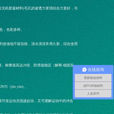
性无机胶凝材料)毛孔的渗透力更强结合力更好，与
着色，色彩多样。
助剂使场地不留划痕，清水清洗常用久新，综合使用
际A级标准、耐磨值高达20倍、防滑值稳定（解释:稳固安
在线咨询
塑胶跑道材料
硅PU球场材料
jūn yún)。
人造草坪
回弹性，既可使运动员迅捷起动，又可缓解运动中的冲击