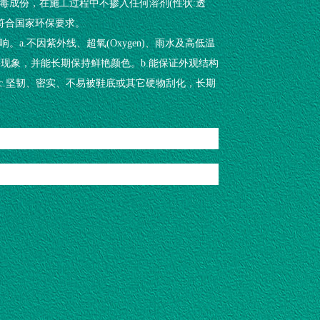
毒成份，在施工过程中不掺入任何溶剂(性状:透
符合国家环保要求。
a.不因紫外线、超氧(Oxygen)、雨水及高低温
等现象，并能长期保持鲜艳颜色。b.能保证外观结构
要。c.坚韧、密实、不易被鞋底或其它硬物刮化，长期