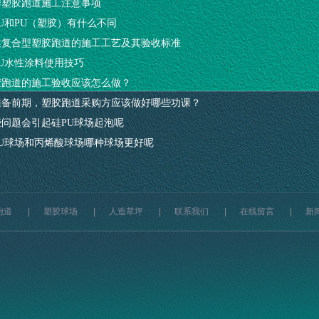
季塑胶跑道施工注意事项
U和PU（塑胶）有什么不同
述复合型塑胶跑道的施工工艺及其验收标准
PU水性涂料使用技巧
胶跑道的施工验收应该怎么做？
准备前期，塑胶跑道采购方应该做好哪些功课？
些问题会引起硅PU球场起泡呢
PU球场和丙烯酸球场哪种球场更好呢
跑道
|
塑胶球场
|
人造草坪
|
联系我们
|
在线留言
|
新