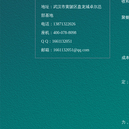
收
地址：武汉市黄陂区盘龙城卓尔总
部基地
聚
电话：13871322026
座机：400-078-8098
Q Q：1661132051
邮箱：1661132051@qq.com
成
定；
力