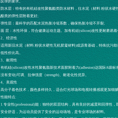
和反弹的要求。
防水层：特有的有机硅改性聚氨酯类防水材料，往水泥（材料:粉状水硬
氨酯类的弹性层附着更好;
弹性层：最科学的匹配水泥热胀冷缩系数，确保热胀冷缩不开裂;
面 层：水性环保，符合健康运动主题。加有机硅(silicon)改性更耐磨易
2、经济性
适用新旧水泥（材料:粉状水硬性无机胶凝材料)或沥青基础，特殊抗污
本低性价比高。
3、耐用性
有机硅(silicon)改性水性聚氨脂新技术面胶附着力(adhesion)达国
没有变动)可调、拉伸强度（strength)、耐老化性优异。
4、美观性
高分子着色技术，颜色多样持久，适合灯光球场和电视转播感观更加细腻均匀（
性能特点:
1.专业性(professional)能：独特的双层结构，具有良好的减震和
，安全舒适，为运动员提供了安全的运动场地，是专业球场的材料。