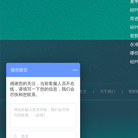
夏
硅P
简
硅
塑
在
哪
硅
请您留言
感谢您的关注，当前客服人员不在
线，请填写一下您的信息，我们会
网站首页
|
关于我们
|
塑胶
尽快和您联系。