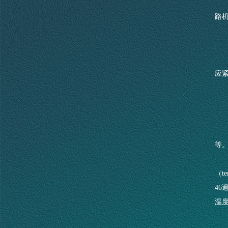
路
应
等
（t
46
温度