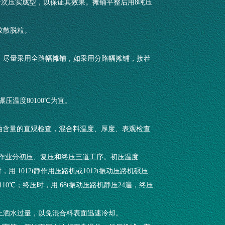
铺一次压实成型，以保证其效果。摊铺平整后用8吨压
纹散脱粒。
置。尽量采用全路幅摊铺，如采用分路幅摊铺，接茬
碾压温度80100℃为宜。
行沥青油含量的直观检查，混合料温度、厚度、表观检查
，压实作业分初压、复压和终压三道工序。初压温度
时，用 1012t静作用压路机或1012t振动压路机碾压
10℃；终压时，用 68t振动压路机静压24遍，终压
防止洒水过量，以免混合料表面迅速冷却。