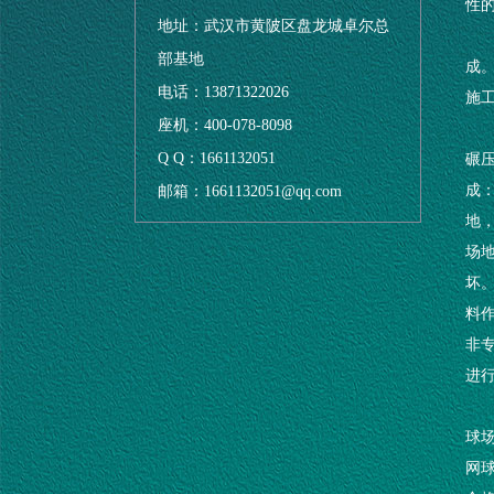
性
地址：武汉市黄陂区盘龙城卓尔总
部基地
成
电话：13871322026
施
座机：400-078-8098
Q Q：1661132051
碾压
成：
邮箱：1661132051@qq.com
地
场
坏
料
非
进
球场
网