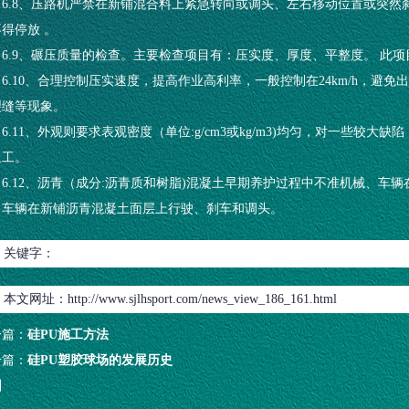
6.8、压路机严禁在新铺混合料上紧急转向或调头、左右移动位置或突
得停放 。
6.9、碾压质量的检查。主要检查项目有：压实度、厚度、平整度。 此
6.10、合理控制压实速度，提高作业高利率，一般控制在24km/h，
裂缝等现象。
6.11、外观则要求表观密度（单位:g/cm3或kg/m3)均匀，对一些
返工。
6.12、沥青（成分:沥青质和树脂)混凝土早期养护过程中不准机械、
、车辆在新铺沥青混凝土面层上行驶、刹车和调头。
关键字：
本文网址：
http://www.sjlhsport.com/news_view_186_161.html
一篇：
硅PU施工方法
一篇：
硅PU塑胶球场的发展历史
回