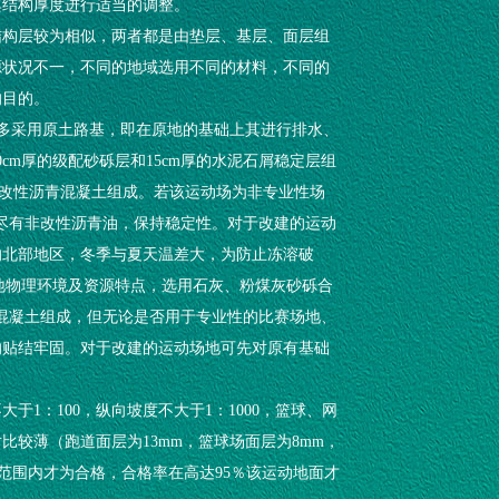
其结构厚度进行适当的调整。
结构层较为相似，两者都是由垫层、基层、面层组
源状况不一，不同的地域选用不同的材料，不同的
的目的。
体育场地多采用原土路基，即在原地的基础上其进行排水、
cm厚的级配砂砾层和15cm厚的水泥石屑稳定层组
m细颗粒改性沥青混凝土组成。若该运动场为非专业性场
有尽有非改性沥青油，保持稳定性。对于改建的运动
的北部地区，冬季与夏天温差大，为防止冻溶破
部地物理环境及资源特点，选用石灰、粉煤灰砂砾合
青混凝土组成，但无论是否用于专业性的比赛场地、
的贴结牢固。对于改建的运动场地可先对原有基础
1：100，纵向坡度不大于1：1000，篮球、网
对比较薄（跑道面层为13mm，篮球场面层为8mm，
m范围内才为合格，合格率在高达95％该运动地面才