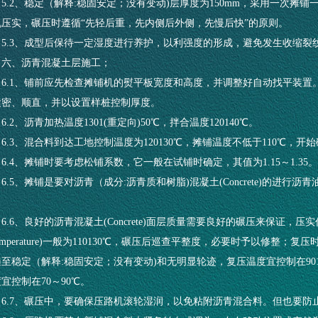
5.2、稳定（解释:稳固安定；没有变动)层厚度为150mm，采用一次摊
机压实，碾压时遵循“先轻后重，先内侧后外侧，先慢后快”的原则。
5.3、成型后保待一定湿度进行养护，以利强度的形成，避免发生收缩裂
六、沥青混凝土层施工；
6.1、铺前应先检查摊铺机的熨平板宽度和高度，并调整好自动找平装
紧密、顺直，并以设置样桩控制厚度。
6.2、沥青加热温度1301(重定向)50℃，拌合温度120140℃。
6.3、混合料到达工地控制温度为120130℃，摊铺温度不低于110℃，开始
6.4、摊铺时要考虑松铺系数，它一般在试铺时确定，其值为1.15～1.35。
6.5、摊铺是要对沥青（成分:沥青质和树脂)混凝土(Concrete)的进
。
6.6、良好的沥青混凝土(Concrete)面层质量需要良好的碾压来保证
emperature)一般为110130℃，碾压后巡查平整度，必要时予以修整；复压
遍至稳定（解释:稳固安定；没有变动)和无明显轮迹，复压温度宜控制在901
宜控制在70～90℃。
6.7、碾压中，要确保压路机滚轮湿润，以免粘附沥青混合料。但也要