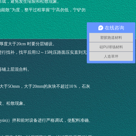
的形成，避免发生缩裂和松散现象。
落地能散”为度，整平过程掌握“宁高勿低，宁铲勿
在线咨询
塑胶跑道材料
厚度大于20cm 时要分层铺设。
硅PU球场材料
进行找补，找平后用12～15吨压路面压实直到无明
人造草坪
再铺上层混合料。
不大于5Omm，大于20mm的灰块不超过10％，石灰
脱皮、松散现象。
 yún)）拌和前对设备进行严格调试，使配料准确、