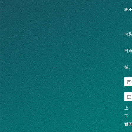
辆不
向
时
械
上
下
返