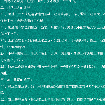
，因此在基础施工过程中加大了技术难度（difficulty)。
二、路基土方的处理
2.1、路基土方作业是运动地面基础工程道重要的工序，通常工程量大
的保护工作，合理选用施工机械。
2.2、检查地下水位的情况，当地下水位较高，路基又不能满足其填土
降低地下水位。
2.3、土质湿软地段的路基压湿度达不到规定时，可采用晾晒、换土、
(The stability of) 。
2.4、不得用腐植土、生活垃圾土、淤泥、冻土块和盐渍土作为填土使用，用
，分层整平、碾压。
2.5、碾压工作应自跑道内侧向外侧进行，一般碾轮每次重叠1520cm，
度为止。
三、灰土垫层的施工；
3.1、稳压是碾压的开始，用8吨碾压必须重轮在前自跑道内侧向外侧大
缺陷。
3.2、灰土整理后及时用12吨以上的压路机进行碾压，自跑道内侧向外侧