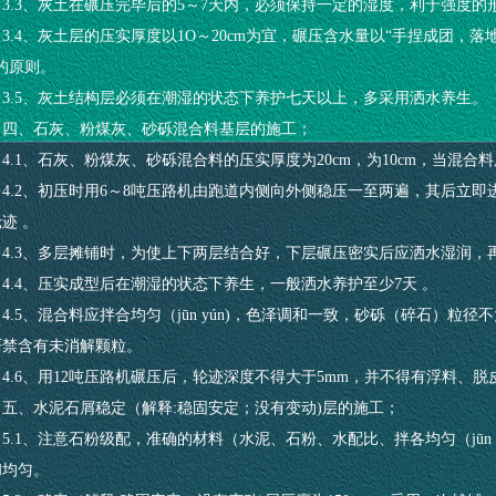
3.3、灰土在碾压完毕后的5～7天内，必须保持一定的湿度，利于强度
3.4、灰土层的压实厚度以1O～20cm为宜，碾压含水量以“手捏成团，
的原则。
3.5、灰土结构层必须在潮湿的状态下养护七天以上，多采用洒水养生。
四、石灰、粉煤灰、砂砾混合料基层的施工；
4.1、石灰、粉煤灰、砂砾混合料的压实厚度为20cm，为10cm，当混合料
4.2、初压时用6～8吨压路机由跑道内侧向外侧稳压一至两遍，其后立即
迹 。
4.3、多层摊铺时，为使上下两层结合好，下层碾压密实后应洒水湿润，
4.4、压实成型后在潮湿的状态下养生，一般洒水养护至少7天 。
4.5、混合料应拌合均匀（jūn yún)，色泽调和一致，砂砾（碎石）粒径
严禁含有未消解颗粒。
4.6、用12吨压路机碾压后，轮迹深度不得大于5mm，并不得有浮料、
五、水泥石屑稳定（解释:稳固安定；没有变动)层的施工；
5.1、注意石粉级配，准确的材料（水泥、石粉、水配比、拌各均匀（jūn
和均匀。