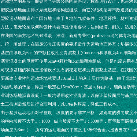
的运动地面的基层一般参照当等级公路的辅路设计标准进行设计，也是对
塑胶运动地面由排水系统层和结构层组成，而它的结构层与市政道路的
。塑胶运动地面遍布全国各地，由于各地的气候条件、地理环境、材料资
工方法，但无论采取何种设计均要满足使用要求，达到经济、耐久、适用
在我国的南方地区气候温暖、潮湿，新建专业性(professional)的
、挖、填处理，在满足95％压实度的要求后作为运动地面路基：垫层多30
基层由厚度为6cm的中颗粒改性沥青混凝土(Concrete)和厚度为4c
，沥青混凝土的厚度可使用5cm中颗粒和3cm细颗粒组成；但是也应选用
地可视原基础的状况直接铺设水泥石屑稳定层和沥青混凝土基层。在我国
。要新建专业性的运动场地就要以20cm以上的灰土层作为路基；由于北
作为运动场的垫层，厚度一般定在15cm20cm：基层同样由中、细两层沥
专业训练场地沥青混凝土一般均采用改性沥青油，以保证塑胶面层与基层
行土工检测后然后进行合理利用，减少结构厚度，降低工程成本。
由于塑胶运动地面对平整度、坡度的要示非常严格，如跑道的横向坡度不大于
的横向坡度不大于1：1000，纵向坡度不大于1：3000等，而塑胶面层相
球场面层为3mm）；所有的运动地面的平整度用3米铝合金尺巡查要在3m