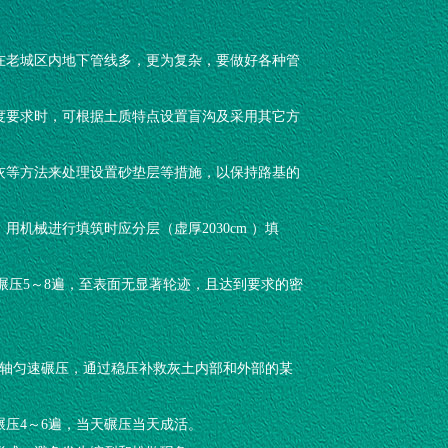
，在老城区内地下管线多，更为复杂，要做好各种管
高度要求时，可根据土质特点设置盲沟及采用其它方
石灰等方法来处理设置砂垫层等措施，以保持路基的
机械进行填筑时应分层（虚厚2030cm ）填
约碾压5～8遍，至表面无显著轮迹，且达到要求的密
摆轴匀速碾压，通过稳压补救灰土内部和外部的某
碾压4～6遍，当天碾压当天成活。