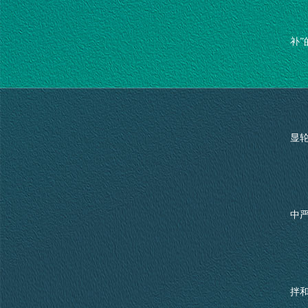
补”
显轮
中
拌