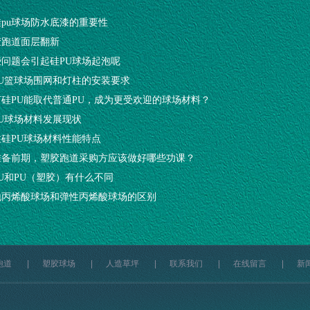
pu球场防水底漆的重要性
胶跑道面层翻新
些问题会引起硅PU球场起泡呢
PU篮球场围网和灯柱的安装要求
何硅PU能取代普通PU，成为更受欢迎的球场材料？
PU球场材料发展现状
性硅PU球场材料性能特点
准备前期，塑胶跑道采购方应该做好哪些功课？
U和PU（塑胶）有什么不同
地丙烯酸球场和弹性丙烯酸球场的区别
跑道
|
塑胶球场
|
人造草坪
|
联系我们
|
在线留言
|
新