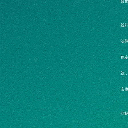
合格
线
法
稳定性
筑
实
些