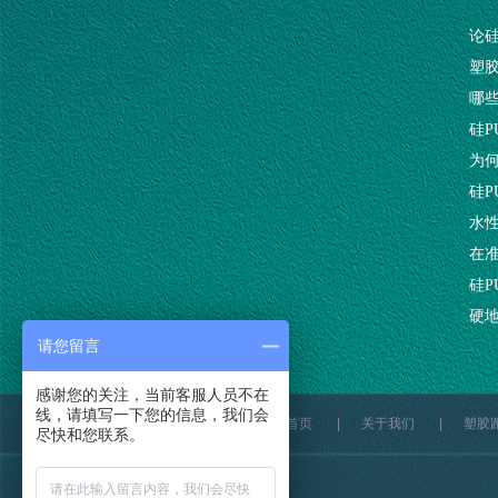
论硅
塑
哪
硅
为
硅
水
在
硅P
硬
请您留言
感谢您的关注，当前客服人员不在
线，请填写一下您的信息，我们会
网站首页
|
关于我们
|
塑胶
尽快和您联系。