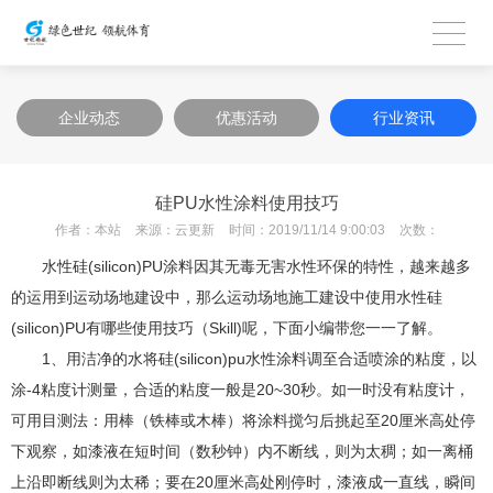
企业动态
优惠活动
行业资讯
硅PU水性涂料使用技巧
作者：
本站
来源：
云更新
时间：
2019/11/14 9:00:03
次数：
水性硅(silicon)PU涂料因其无毒无害水性环保的特性，越来越多
的运用到运动场地建设中，那么运动场地施工建设中使用水性硅
(silicon)PU有哪些使用技巧（Skill)呢，下面小编带您一一了解。
1、用洁净的水将硅(silicon)pu水性涂料调至合适喷涂的粘度，以
涂-4粘度计测量，合适的粘度一般是20~30秒。如一时没有粘度计，
可用目测法：用棒（铁棒或木棒）将涂料搅匀后挑起至20厘米高处停
下观察，如漆液在短时间（数秒钟）内不断线，则为太稠；如一离桶
上沿即断线则为太稀；要在20厘米高处刚停时，漆液成一直线，瞬间