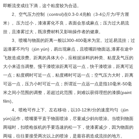
即断流变成往下滴，这个粘度较为合适。
2、空气压力控制（control)在0.3-0.4兆帕（3-4公斤力/平方厘
米）。压力过小，漆液雾化不良，表面会形成麻点；压力过大易流
挂，且漆雾过大，既浪费材料又影响操作者的健康。
3、喷嘴与物面的距离一般以300-400毫米为宜。过近易流挂；过
远漆雾不均匀（jūn yún)，易出现麻点，且喷嘴距物面远,漆雾在途中
飞散造成浪费。距离的具体大小，应根据涂料的种类、粘度及气压的
大小来适当调整。慢干漆喷涂距离可远一点，快干漆喷涂，距离可近
一点；粘度稠时可近一点，粘度稀时可远一点；空气压力大时，距离
可远一点，压力小时可近一点；所谓近一点远一点是指10毫米-50毫
米之间小范围的调整，若超过此范围，则难以获得理想的漆膜(paint
film)。
4、喷枪可作上下、左右移动，以10-12米/分的速度均匀（jūn
yún)运作，喷嘴要平直于物面喷涂，尽量减少斜向喷涂。当喷到物面
两端时，扣喷枪扳机的手要迅速的松一下，使漆雾减少，因为物面的
两端，往往要接受两次以上的喷涂，是最容易造成流挂的地方。