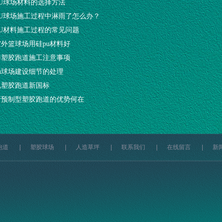
PU球场材料的选择方法
PU球场施工过程中淋雨了怎么办？
PU材料施工过程的常见问题
外篮球场用硅pu材料好
季塑胶跑道施工注意事项
u球场建设细节的处理
说塑胶跑道新国标
析预制型塑胶跑道的优势何在
跑道
|
塑胶球场
|
人造草坪
|
联系我们
|
在线留言
|
新