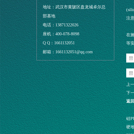
地址：武汉市黄陂区盘龙城卓尔总
(s
部基地
注
电话：13871322026
座机：400-078-8098
在
Q Q：1661132051
等安
邮箱：1661132051@qq.com
上
下
返
硅
硬