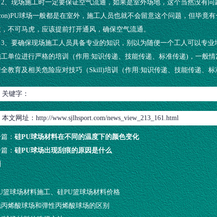
2、现场施工时一定要保证空气流通，如果是室外场地，这个当然没有问题
ilicon)PU球场一般都是在室外，施工人员也就不会留意这个问题，但
意，不可马虎，应该提前打开通风，确保空气流通。
3、要确保现场施工人员具备专业的知识，别以为随便一个工人可以专业地进行
施工单位进行严格的培训（作用:知识传递、技能传递、标准传递)，一般
全教育及相关危险应对技巧（Skill)培训（作用:知识传递、技能传递、
关键字：
本文网址：
http://www.sjlhsport.com/news_view_213_161.html
一篇：
硅PU球场材料在不同的温度下的颜色变化
一篇：
硅PU球场出现刮痕的原因是什么
回
PU篮球场材料施工、硅PU篮球场材料价格
地丙烯酸球场和弹性丙烯酸球场的区别