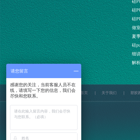
硅
硅
硅
做室
夏
硅p
细
解
请您留言
感谢您的关注，当前客服人员不在
线，请填写一下您的信息，我们会
网站首页
|
关于我们
|
塑胶
尽快和您联系。